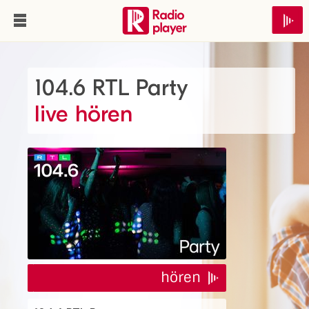
104.6 RTL Party
live hören
hören