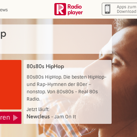
Apps zum
ews
Download
op
80s80s HipHop
80s80s HipHop. Die besten HipHop-
und Rap-Hymnen der 80er –
nonstop. Von 80s80s - Real 80s
Radio.
Jetzt läuft:
ren
Newcleus
-
Jam On It