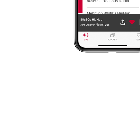
80s80s - Real 80s Radio.
Mehr von 80s80s HipHop
80s80s HipHop
Newcleus
Jam On It
von