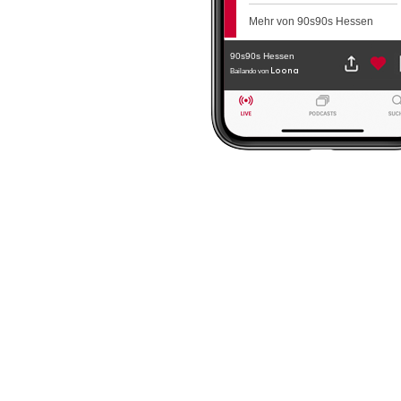
Mehr von 90s90s Hessen
90s90s Hessen
Loona
Bailando
von