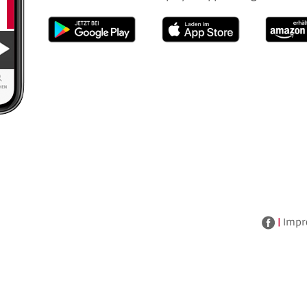
|
Impr