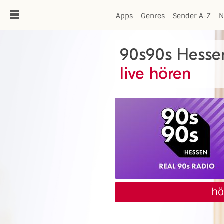
de
Apps
Genres
Sender A-Z
N
90s90s Hesse
live hören
hö