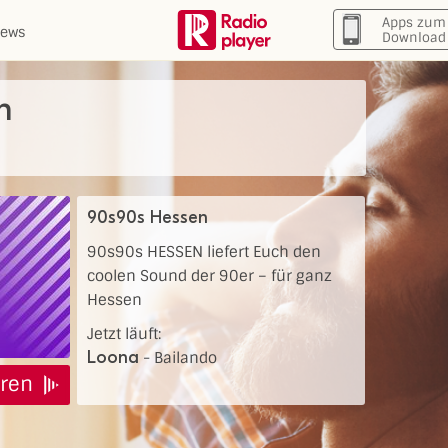
Apps zum
ews
Download
n
90s90s Hessen
90s90s HESSEN liefert Euch den
coolen Sound der 90er – für ganz
Hessen
Jetzt läuft:
Loona
-
Bailando
ren