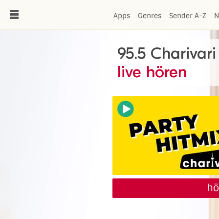
de
Apps
Genres
Sender A-Z
N
95.5 Charivari
live hören
hö