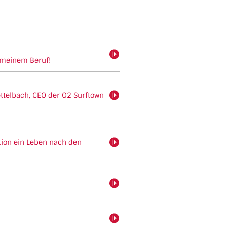
hören
 meinem Beruf!
ttelbach, CEO der O2 Surftown
hören
ition ein Leben nach den
hören
hören
hören