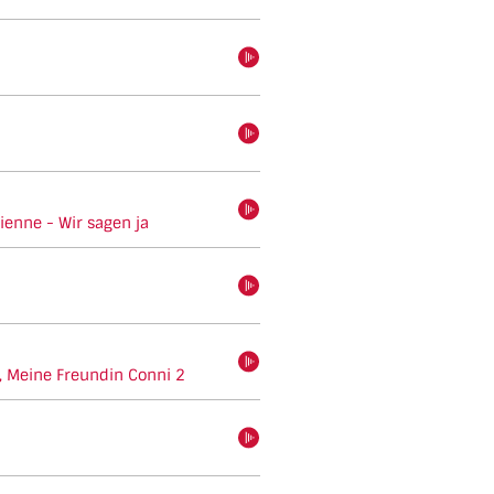
hören
hören
hören
ienne - Wir sagen ja
hören
hören
, Meine Freundin Conni 2
hören