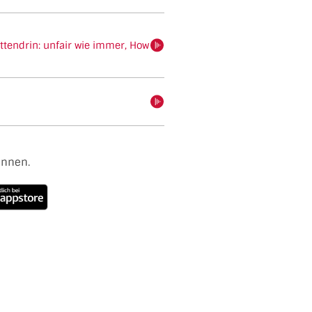
ittendrin: unfair wie immer, How
hören
hören
ennen.