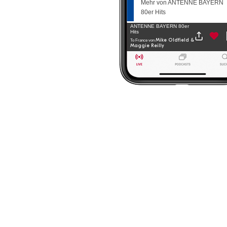
Mehr von ANTENNE BAYERN
80er Hits
ANTENNE BAYERN 80er
Hits
Mike Oldfield &
To France
von
Maggie Reilly