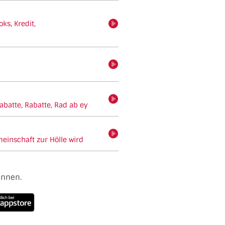
ks, Kredit,
hören
hören
hören
batte, Rabatte, Rad ab ey
hören
inschaft zur Hölle wird
ennen.