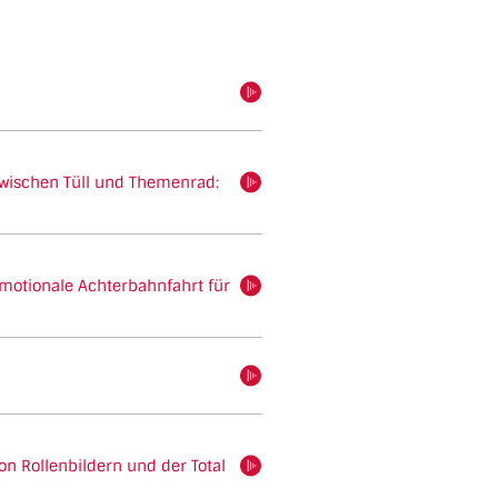
hören
wischen Tüll und Themenrad:
hören
motionale Achterbahnfahrt für
hören
hören
n Rollenbildern und der Total
hören