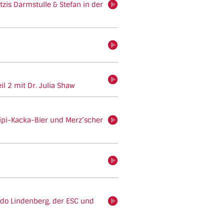
zis Darmstulle & Stefan in der
hören
hören
hören
l 2 mit Dr. Julia Shaw
ipi-Kacka-Bier und Merz’scher
hören
hören
do Lindenberg, der ESC und
hören