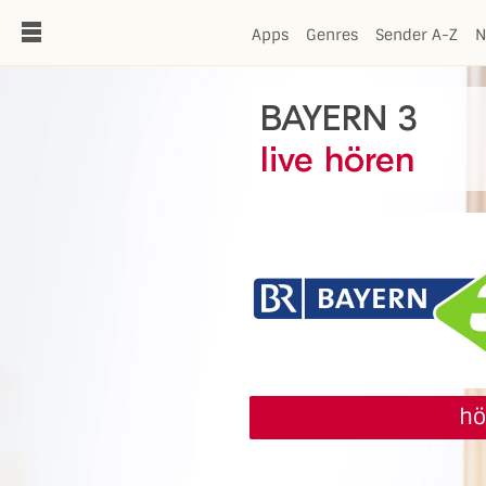
de
Apps
Genres
Sender A-Z
N
BAYERN 3
live hören
hö