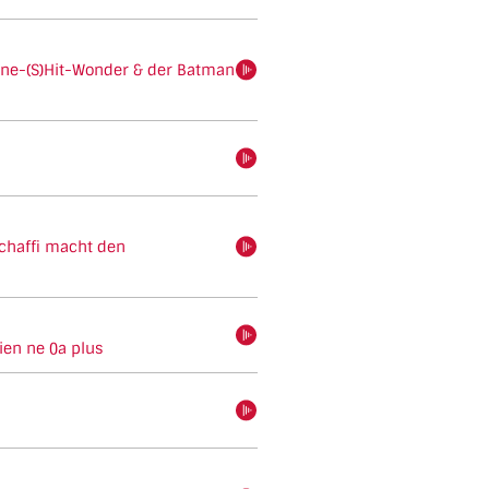
One-(S)Hit-Wonder & der Batman
hören
hören
chaffi macht den
hören
hören
en ne ()a plus
hören