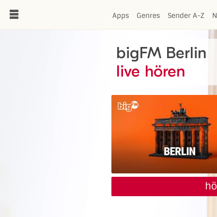
de
Apps
Genres
Sender A-Z
N
bigFM Berlin
live hören
hö