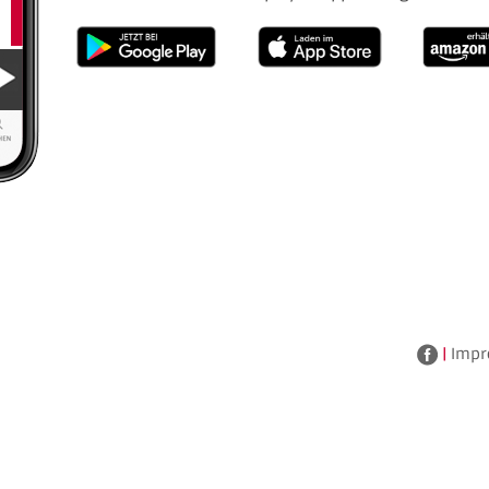
|
Impr