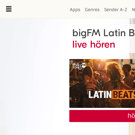
de
Apps
Genres
Sender A-Z
N
bigFM Latin B
live hören
hö