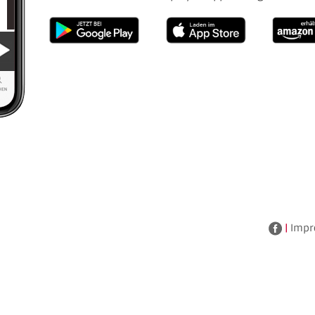
|
Impr