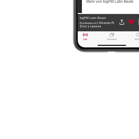
Mehr von bigFM Latin Beats
bigFM Latin Beats
J Alvarez Ft.
Esa Boquita
von
Zion y Lennox