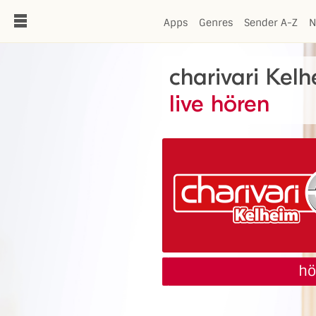
de
Apps
Genres
Sender A-Z
N
charivari Kel
live hören
hö