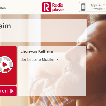
Apps zum
ews
Download
heim
charivari Kelheim
der bessere Musikmix
ren