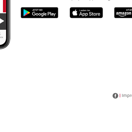
|
Impr