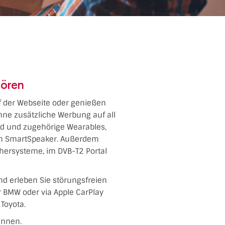
hören
uf der Webseite oder genießen
hne zusätzliche Werbung auf all
oid und zugehörige Wearables,
dem SmartSpeaker. Außerdem
chersysteme, im DVB-T2 Portal
nd erleben Sie störungsfreien
er BMW oder via Apple CarPlay
Toyota.
ennen.