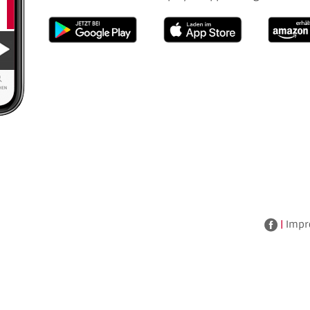
|
Impr