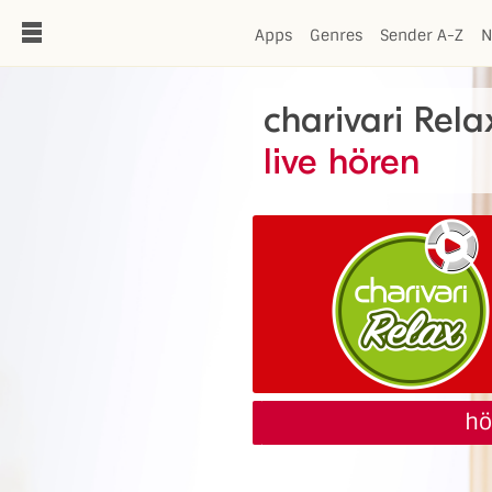
de
Apps
Genres
Sender A-Z
N
charivari Rela
live hören
hö