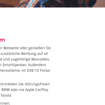
ren
 der Webseite oder genießen Sie
zusätzliche Werbung auf all
oid und zugehörige Wearables,
dem SmartSpeaker. Außerdem
chersysteme, im DVB-T2 Portal
nd erleben Sie störungsfreien
er BMW oder via Apple CarPlay
Toyota.
ennen.