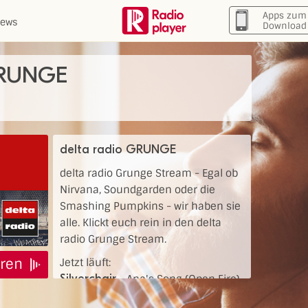
Apps zum
ews
Download
GRUNGE
delta radio GRUNGE
delta radio Grunge Stream - Egal ob
Nirvana, Soundgarden oder die
Smashing Pumpkins - wir haben sie
alle. Klickt euch rein in den delta
radio Grunge Stream.
ren
Jetzt läuft:
Silverchair
-
Ana's Song (Open Fire)