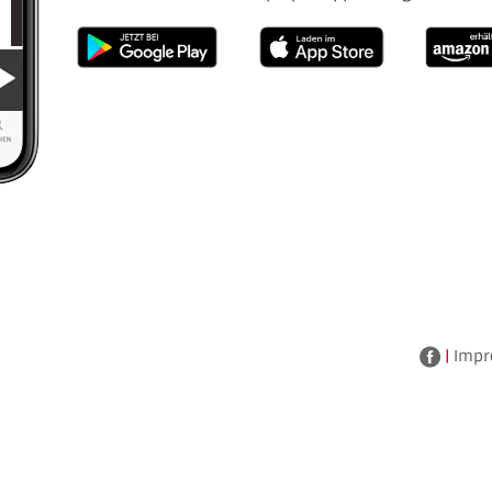
|
Impr