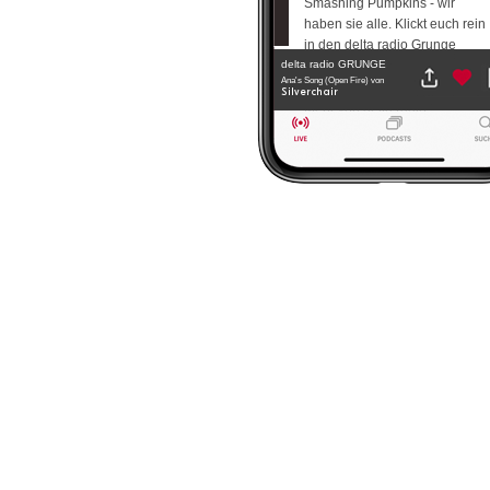
Smashing Pumpkins - wir
haben sie alle. Klickt euch rein
in den delta radio Grunge
delta radio GRUNGE
Stream.
Ana's Song (Open Fire)
von
Silverchair
Mehr von delta radio
GRUNGE