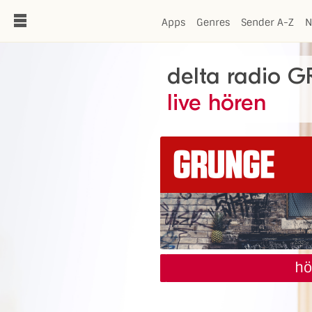
de
Apps
Genres
Sender A-Z
N
delta radio 
live hören
hö