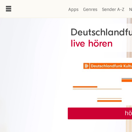
de
Apps
Genres
Sender A-Z
N
Deutschlandfu
live hören
hö