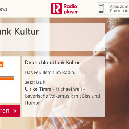
Apps zum
ews
Download
nk Kultur
Deutschlandfunk Kultur
Das Feuilleton im Radio.
Jetzt läuft:
Ulrike Timm
-
Michael Well -
bayerische Volksmusik mit Biss und
Humor
ren