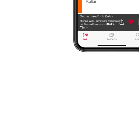
Kultur
Deutschlandfunk Kultur
Michael Well - bayerische Volksmusik
Ulrike
mit Biss und Humor
von
Timm