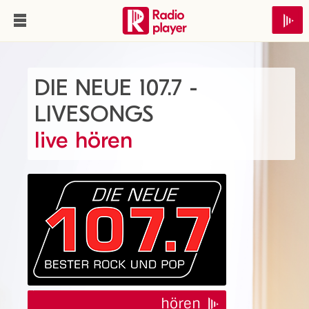
DIE NEUE 107.7 -
LIVESONGS
live hören
hören