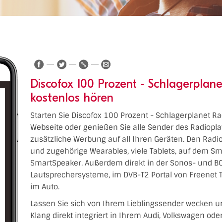
Jetzt läuft:
Mike Bauhaus
-
Ich geh nicht zu
Boden
Discofox 100 Prozent - Schlagerplane
kostenlos hören
Starten Sie Discofox 100 Prozent - Schlagerplanet Rad
Webseite oder genießen Sie alle Sender des Radiopl
zusätzliche Werbung auf all Ihren Geräten. Den Radiop
und zugehörige Wearables, viele Tablets, auf dem Sm
SmartSpeaker. Außerdem direkt in der Sonos- und BO
Lautsprechersysteme, im DVB-T2 Portal von Freenet 
im Auto.
Lassen Sie sich von Ihrem Lieblingssender wecken u
Klang direkt integriert in Ihrem Audi, Volkswagen od