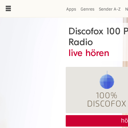
de
Apps
Genres
Sender A-Z
N
Discofox 100 
Radio
live hören
hö