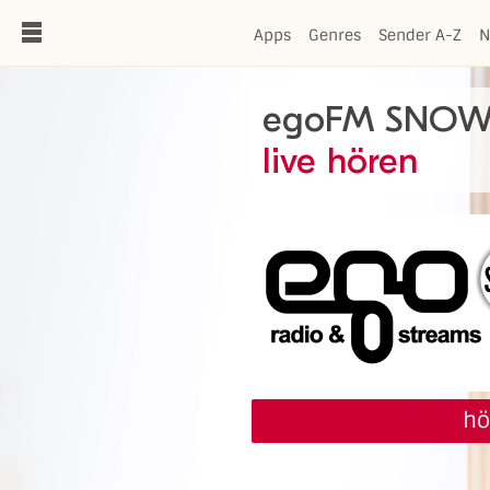
de
Apps
Genres
Sender A-Z
N
egoFM SNO
live hören
hö