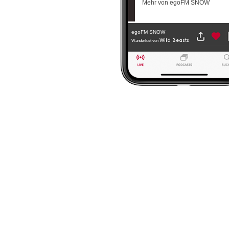
Mehr von egoFM SNOW
egoFM SNOW
Wild Beasts
Wanderlust
von