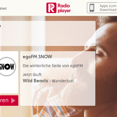
Apps zum
ews
Download
W
egoFM SNOW
Die winterliche Seite von egoFM
Jetzt läuft:
Wild Beasts
-
Wanderlust
ren