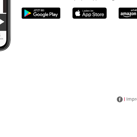
|
Impr