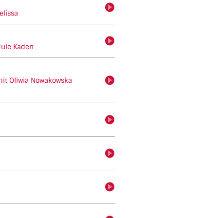
hören
elissa
hören
Jule Kaden
mit Oliwia Nowakowska
hören
hören
hören
hören