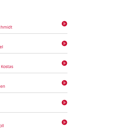
hören
Schmidt
hören
el
hören
 Kostas
hören
den
hören
hören
oll