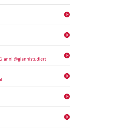
hören
hören
hören
Gianni @giannistudiert
hören
al
hören
hören