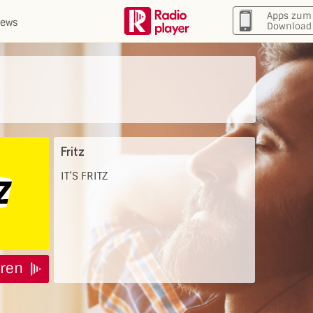
Apps zum
ews
Download
Fritz
IT’S FRITZ
ren