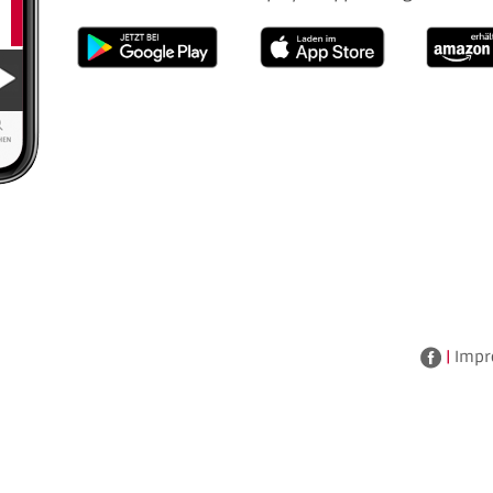
|
Impr