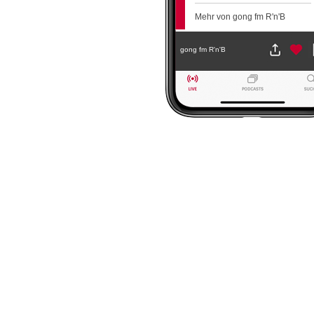
Mehr von gong fm R'n'B
gong fm R'n'B