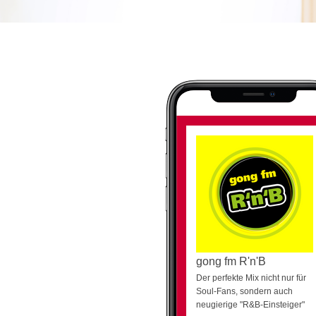
gong fm R'n'B
Der perfekte Mix nicht nur für
Soul-Fans, sondern auch
neugierige "R&B-Einsteiger"