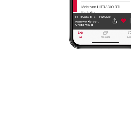
Mehr von HITRADIO RTL –
PartyMix
HITRADIO RTL – PartyMix
Herbert
Männer
von
Grönemeyer