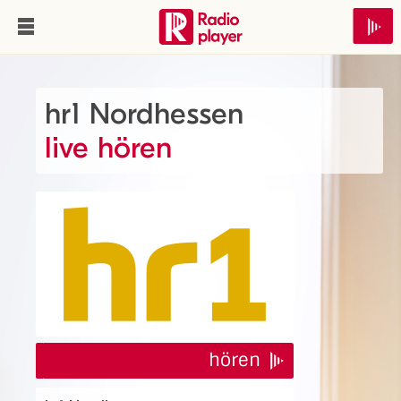
hr1 Nordhessen
live hören
hören