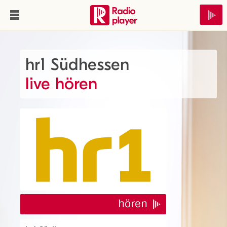
hr1 Südhessen
live hören
hören