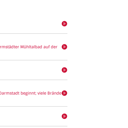
hören
rmstädter Mühltalbad auf der
hören
hören
Darmstadt beginnt; viele Brände
hören
hören