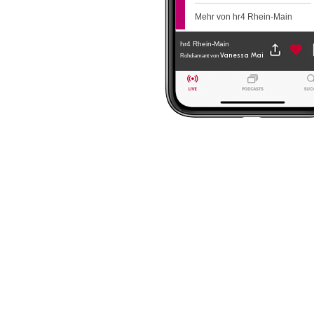
Mehr von hr4 Rhein-Main
hr4 Rhein-Main
Vanessa Mai
Rohdiamant
von