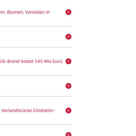
m, Blumen, Vandalen in
hören
hören
GSI-Brand kostet 145 Mio Euro,
hören
hören
n Vorlandbrücke Ginsheim-
hören
hören