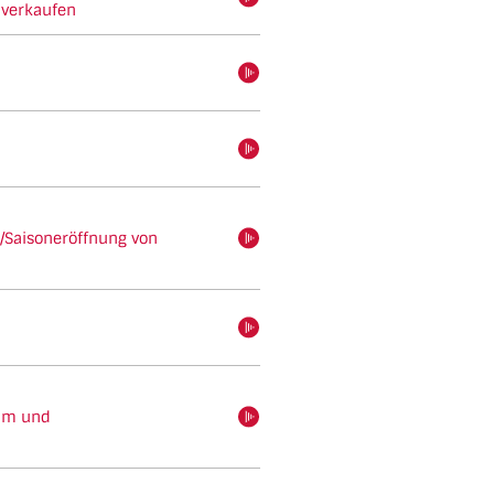
 verkaufen
hören
hören
/Saisoneröffnung von
hören
hören
eim und
hören