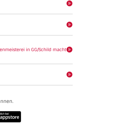
hören
hören
enmeisterei in GG/Schild macht
hören
hören
ennen.