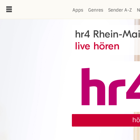
de
Apps
Genres
Sender A-Z
N
hr4 Rhein-Ma
live hören
hö