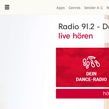
de
Apps
Genres
Sender A-Z
N
Radio 91.2 - 
live hören
hö