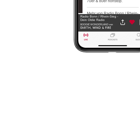
70er & 80er nonstop.
Mehr von Radio Bonn / Rhein-
Radio Bonn / Rhein-Sieg -
Sieg - Dein Oldie Radio
Dein Oldie Radio
BOOGIE WONDERLAND
von
EARTH, WIND & FIRE