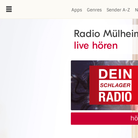
de
Apps
Genres
Sender A-Z
N
Radio Mülheim
live hören
hö