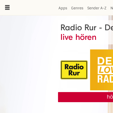
de
Apps
Genres
Sender A-Z
N
Radio Rur - D
live hören
hö