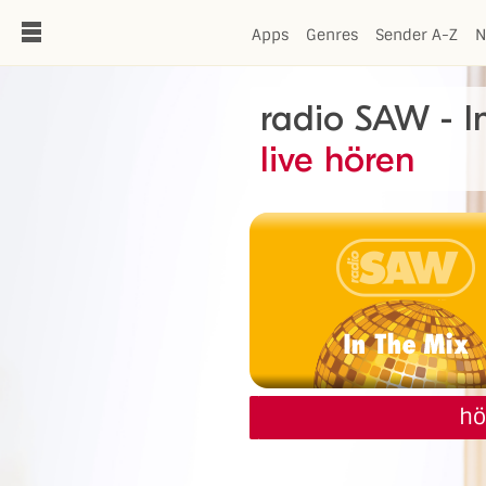
de
Apps
Genres
Sender A-Z
N
radio SAW - I
live hören
hö