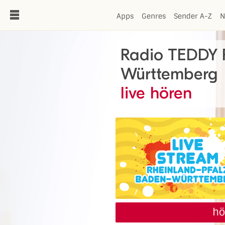
de
Apps
Genres
Sender A-Z
N
Radio TEDDY R
Württemberg
live hören
hö