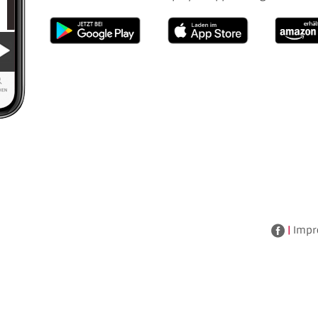
|
Impr