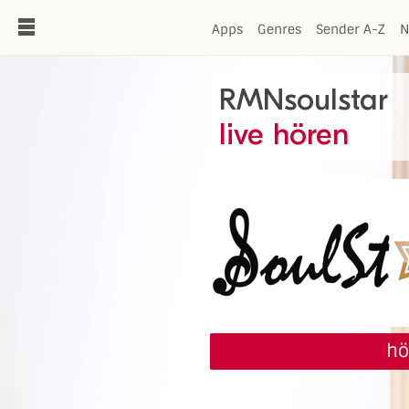
de
Apps
Genres
Sender A-Z
N
RMNsoulstar
live hören
hö