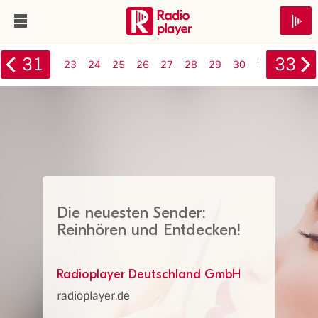
31
33
23
24
25
26
27
28
29
30
31
32
33
Die neuesten Sender:
Reinhören und Entdecken!
Radioplayer Deutschland GmbH
radioplayer.de