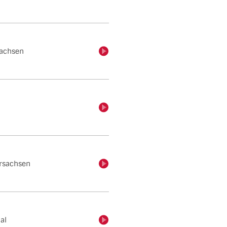
sachsen
einschalten
einschalten
rsachsen
einschalten
al
einschalten