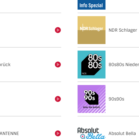
NDR Schlager
einschalten
brück
80s80s Niede
einschalten
90s90s
einschalten
 ANTENNE
Absolut Bella
einschalten