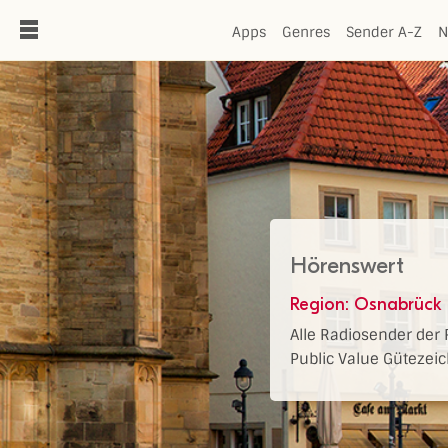
de
Apps
Genres
Sender A-Z
N
Hörenswert
Region: Osnabrück
Alle Radiosender der
Public Value Gütezei