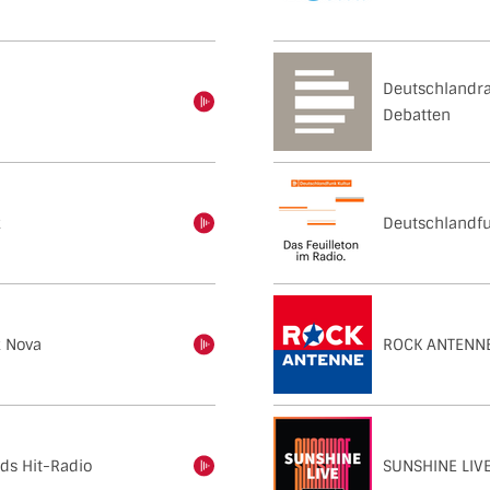
Deutschlandr
einschalten
Debatten
k
Deutschlandfu
einschalten
 Nova
ROCK ANTENN
einschalten
ds Hit-Radio
SUNSHINE LIV
einschalten