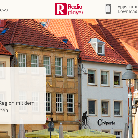
Apps zum
ews
Download
 Region mit dem
chen