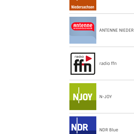
ANTENNE NIEDE
radio ffn
N-JOY
NDR Blue