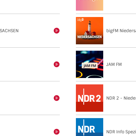
RSACHSEN
bigFM Nieder
einschalten
JAM FM
einschalten
NDR 2 - Niede
einschalten
NDR Info Spezi
einschalten