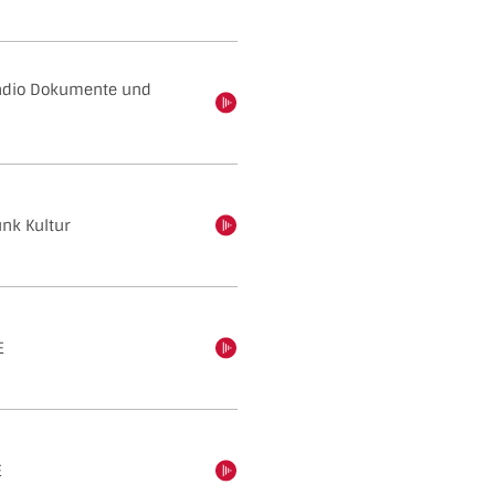
adio Dokumente und
einschalten
nk Kultur
einschalten
E
einschalten
E
einschalten