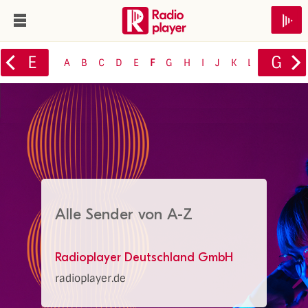
E
G
0-9
A
B
C
D
E
F
G
H
I
J
K
L
M
N
O
Alle Sender von A-Z
Radioplayer Deutschland GmbH
radioplayer.de