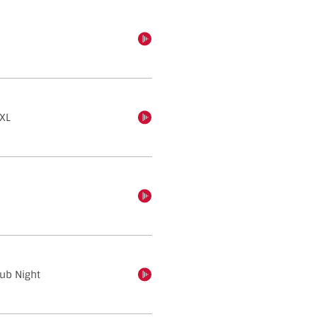
einschalten
XL
einschalten
einschalten
lub Night
einschalten