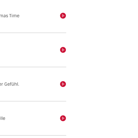
tmas Time
einschalten
einschalten
r Gefühl.
einschalten
lle
einschalten