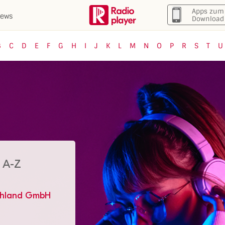
Apps zum
ews
Download
B
C
D
E
F
G
H
I
J
K
L
M
N
O
P
R
S
T
U
 A-Z
chland GmbH