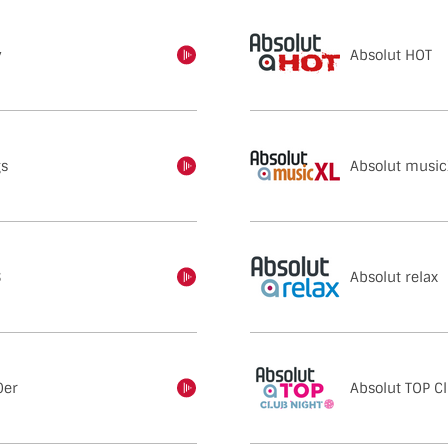
y
Absolut HOT
einschalten
gs
Absolut music
einschalten
S
Absolut relax
einschalten
0er
Absolut TOP C
einschalten