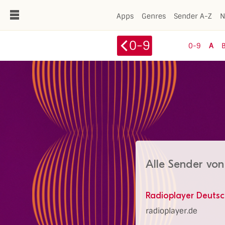
de
Apps
Genres
Sender A-Z
N
0-9
0-9
A
Alle Sender von
Radioplayer Deuts
radioplayer.de