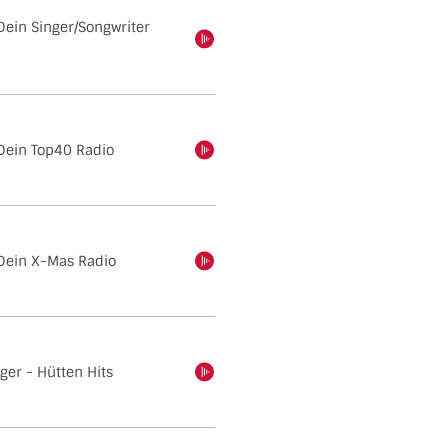
Dein Singer/Songwriter
einschalten
Dein Top40 Radio
einschalten
Dein X-Mas Radio
einschalten
ger - Hütten Hits
einschalten