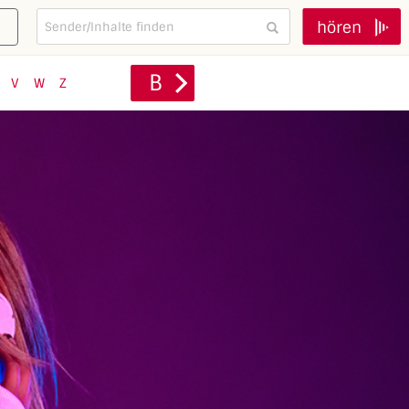
hören
B
V
W
Z