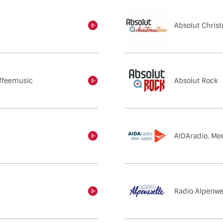
Absolut Chris
einschalten
offeemusic
Absolut Rock
einschalten
AIDAradio. Mee
einschalten
Radio Alpenwe
einschalten