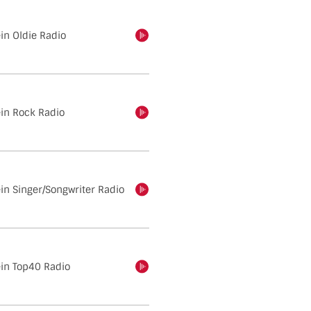
ein Oldie Radio
einschalten
ein Rock Radio
einschalten
ein Singer/Songwriter Radio
einschalten
ein Top40 Radio
einschalten