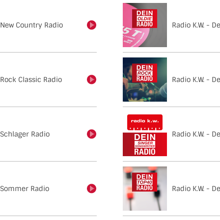
n New Country Radio
Radio K.W. - D
einschalten
 Rock Classic Radio
Radio K.W. - D
einschalten
 Schlager Radio
Radio K.W. - D
einschalten
n Sommer Radio
Radio K.W. - D
einschalten