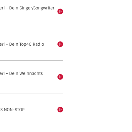
rl - Dein Singer/Songwriter
einschalten
erl - Dein Top40 Radio
einschalten
erl - Dein Weihnachts
einschalten
TS NON-STOP
einschalten