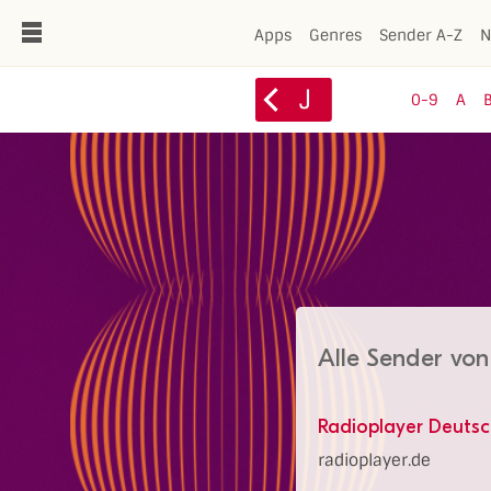
de
Apps
Genres
Sender A-Z
N
J
0-9
A
Alle Sender von
Radioplayer Deuts
radioplayer.de