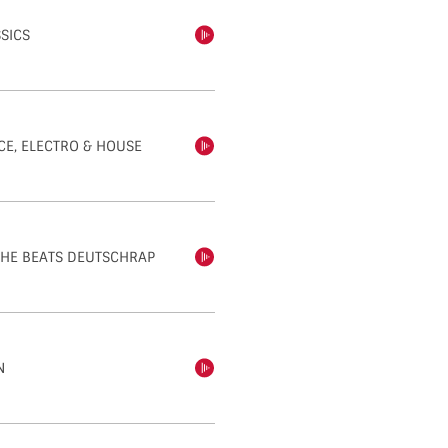
SSICS
einschalten
CE, ELECTRO & HOUSE
einschalten
ESHE BEATS DEUTSCHRAP
einschalten
N
einschalten