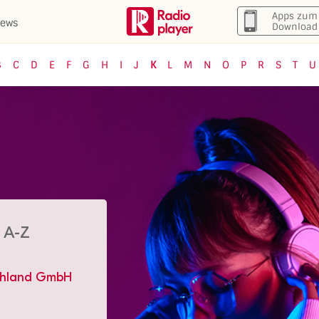
Apps zum
ews
Download
B
C
D
E
F
G
H
I
J
K
L
M
N
O
P
R
S
T
U
 A-Z
chland GmbH