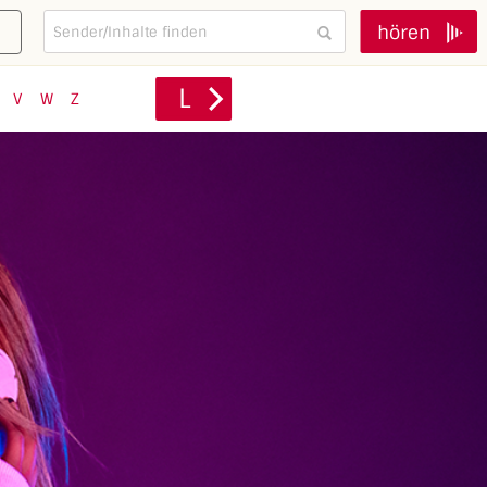
hören
L
V
W
Z