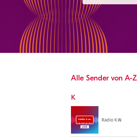
Alle Sender von A-Z
K
Radio K.W.