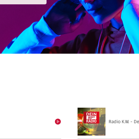
Radio K.W. - D
einschalten